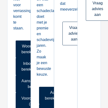
Vraag
dat
voor
een
advies
meeverzekert.
verrassingen
schadeclaim
aan
komt
doet
te
met je
Vraag
staan.
premie
advies
en
aan
schadevrije
jaren.
Woonhuis
Zo
berekenen
maak
je een
Inboedel
bewuste
berekenen
keuze.
Aansprakelijkheid
berekenen
Auto
Voordeelpakket
berekenen
(3 in 1)