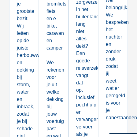
wel
zorgverzekering
je
bromfiets,
belangrijk.
in het
grootste
fiets
We
buitenland
bezit.
en e
bespreken
lang
Wij
bike,
het
niet
letten
caravan
nuchter
alles
op de
en
en
dekt?
juiste
camper.
zonder
Een
herbouwwaarde
druk,
goede
en
We
zodat
reisverzekering
dekking
rekenen
jij
vangt
bij
voor
weet
dat
storm,
je uit
wat er
op,
water
welke
geregeld
inclusief
en
dekking
is voor
pechhulp
inbraak,
bij
je
en
zodat
jouw
nabestaanden
vervangend
je bij
voertuig
vervoer
schade
past
als je
niet
en wat