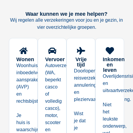
Waar kunnen we je mee helpen?
Wij regelen alle verzekeringen voor jou en je gezin, in
vier overzichtelijke groepen.
Wonen
Vervoer
Vrije
Inkomen
tijd
en
Woonhuisverzekering,
Autoverzekering
leven
Doorlopende
inboedelverzekering,
(WA,
Overlijdensris
reisverzekering,
aansprakelijkheidsverzekering
beperkt
en
annuleringsverzekering
(AVP)
casco
uitvaartverzek
en
en
of
pleziervaartuigverzekering.
rechtsbijstandverzekering.
volledig
Niet
casco),
het
Wist
Je
motor,
leukste
je dat
huis is
scooter
onderwerp,
je
waarschijnlijk
en