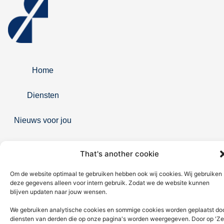
Home
Diensten
Nieuws voor jou
Contact
That's another cookie
KVK: 92676936 | AFM:12049877 | Kifid: 300.018915
Om de website optimaal te gebruiken hebben ook wij cookies. Wij gebruiken
Whatsapp: 06-27224234
deze gegevens alleen voor intern gebruik. Zodat we de website kunnen
blijven updaten naar jouw wensen.
Telefoonnummer: 050-5340320
We gebruiken analytische cookies en sommige cookies worden geplaatst do
diensten van derden die op onze pagina's worden weergegeven. Door op 'Ze
Email: info@douma-assurantien.nl