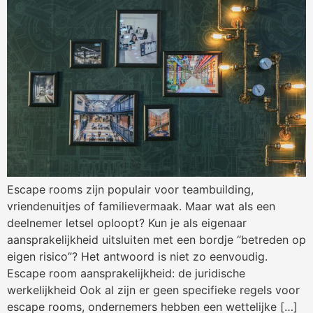
Escape rooms zijn populair voor teambuilding,
vriendenuitjes of familievermaak. Maar wat als een
deelnemer letsel oploopt? Kun je als eigenaar
aansprakelijkheid uitsluiten met een bordje “betreden op
eigen risico”? Het antwoord is niet zo eenvoudig.
Escape room aansprakelijkheid: de juridische
werkelijkheid Ook al zijn er geen specifieke regels voor
escape rooms, ondernemers hebben een wettelijke […]