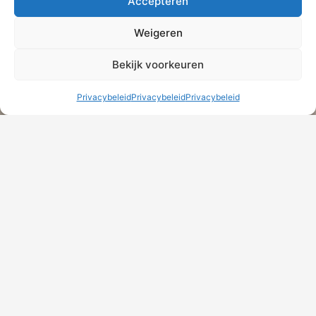
Accepteren
Weigeren
Bekijk voorkeuren
Privacybeleid
Privacybeleid
Privacybeleid
Particulier
Van woonhuis en inboedel tot auto, reis en
aansprakelijkheid. Wij zorgen dat je goed verzekerd
bent zonder te betalen voor dingen die je niet nodig