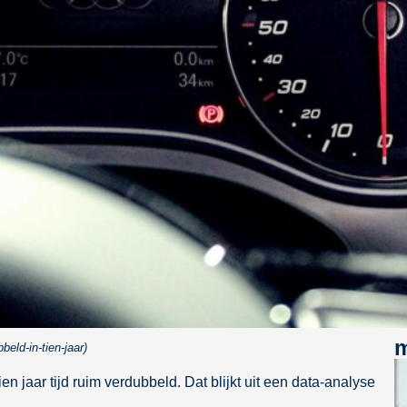
m
eld-in-tien-jaar)
n jaar tijd ruim verdubbeld. Dat blijkt uit een data-analyse