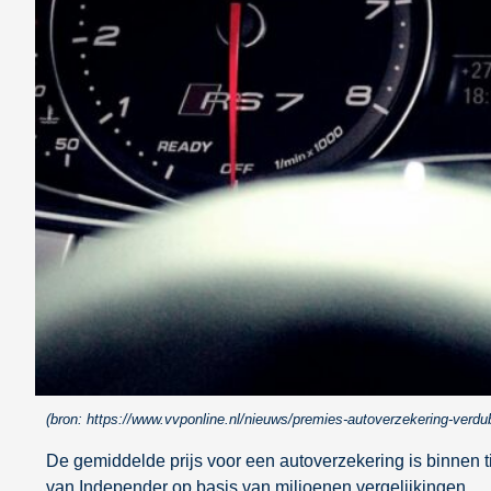
(bron: https://www.vvponline.nl/nieuws/premies-autoverzekering-verdubb
De gemiddelde prijs voor een autoverzekering is binnen tie
van Independer op basis van miljoenen vergelijkingen.