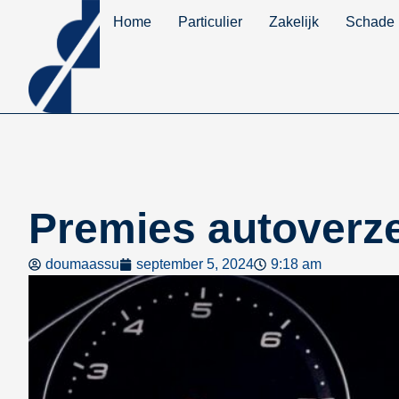
Home
Particulier
Zakelijk
Schade
Premies autoverze
doumaassu
september 5, 2024
9:18 am