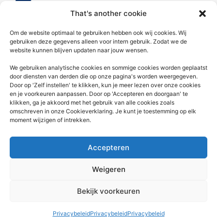
That's another cookie
Home
Om de website optimaal te gebruiken hebben ook wij cookies. Wij
gebruiken deze gegevens alleen voor intern gebruik. Zodat we de
website kunnen blijven updaten naar jouw wensen.
Diensten
We gebruiken analytische cookies en sommige cookies worden geplaatst
door diensten van derden die op onze pagina's worden weergegeven.
Nieuws voor jou
Door op 'Zelf instellen' te klikken, kun je meer lezen over onze cookies
en je voorkeuren aanpassen. Door op 'Accepteren en doorgaan' te
Contact
klikken, ga je akkoord met het gebruik van alle cookies zoals
omschreven in onze Cookieverklaring. Je kunt je toestemming op elk
KVK: 92676936 | AFM:12049877 | Kifid: 300.018915
moment wijzigen of intrekken.
Whatsapp: 06-27224234
Accepteren
Telefoonnummer: 050-5340320
Weigeren
Email: info@douma-assurantien.nl
Bekijk voorkeuren
Privacybeleid
Privacybeleid
Privacybeleid