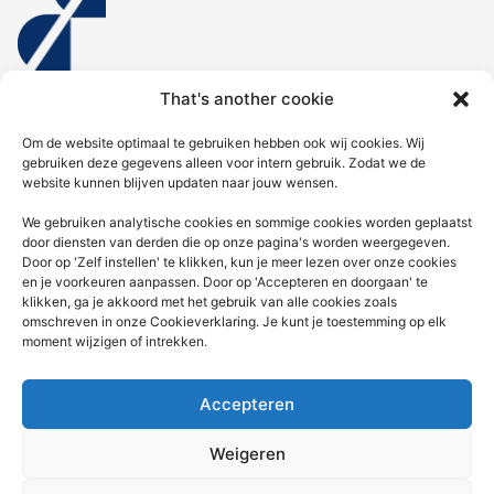
That's another cookie
Home
Om de website optimaal te gebruiken hebben ook wij cookies. Wij
gebruiken deze gegevens alleen voor intern gebruik. Zodat we de
website kunnen blijven updaten naar jouw wensen.
Diensten
We gebruiken analytische cookies en sommige cookies worden geplaatst
door diensten van derden die op onze pagina's worden weergegeven.
Nieuws voor jou
Door op 'Zelf instellen' te klikken, kun je meer lezen over onze cookies
en je voorkeuren aanpassen. Door op 'Accepteren en doorgaan' te
Contact
klikken, ga je akkoord met het gebruik van alle cookies zoals
omschreven in onze Cookieverklaring. Je kunt je toestemming op elk
KVK: 92676936 | AFM:12049877 | Kifid: 300.018915
moment wijzigen of intrekken.
Whatsapp: 06-27224234
Accepteren
Telefoonnummer: 050-5340320
Weigeren
Email: info@douma-assurantien.nl