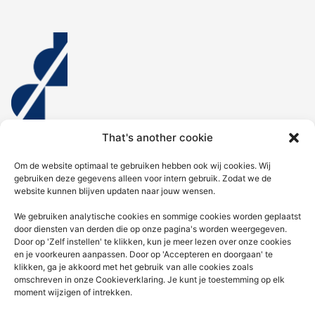
That's another cookie
Home
Om de website optimaal te gebruiken hebben ook wij cookies. Wij
gebruiken deze gegevens alleen voor intern gebruik. Zodat we de
website kunnen blijven updaten naar jouw wensen.
Diensten
We gebruiken analytische cookies en sommige cookies worden geplaatst
door diensten van derden die op onze pagina's worden weergegeven.
Nieuws voor jou
Door op 'Zelf instellen' te klikken, kun je meer lezen over onze cookies
en je voorkeuren aanpassen. Door op 'Accepteren en doorgaan' te
Contact
klikken, ga je akkoord met het gebruik van alle cookies zoals
omschreven in onze Cookieverklaring. Je kunt je toestemming op elk
KVK: 92676936 | AFM:12049877 | Kifid: 300.018915
moment wijzigen of intrekken.