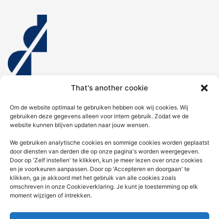
That's another cookie
Home
Om de website optimaal te gebruiken hebben ook wij cookies. Wij
gebruiken deze gegevens alleen voor intern gebruik. Zodat we de
website kunnen blijven updaten naar jouw wensen.
Diensten
We gebruiken analytische cookies en sommige cookies worden geplaatst
door diensten van derden die op onze pagina's worden weergegeven.
Nieuws voor jou
Door op 'Zelf instellen' te klikken, kun je meer lezen over onze cookies
en je voorkeuren aanpassen. Door op 'Accepteren en doorgaan' te
Contact
klikken, ga je akkoord met het gebruik van alle cookies zoals
omschreven in onze Cookieverklaring. Je kunt je toestemming op elk
KVK: 92676936 | AFM:12049877 | Kifid: 300.018915
moment wijzigen of intrekken.
Whatsapp: 06-27224234