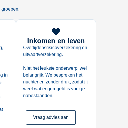
e groepen.
Inkomen en leven
g,
Overlijdensrisicoverzekering en
uitvaartverzekering.
Niet het leukste onderwerp, wel
g in
belangrijk. We bespreken het
s
nuchter en zonder druk, zodat jij
weet wat er geregeld is voor je
,
nabestaanden.
at
Vraag advies aan