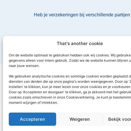
Heb je verzekeringen bij verschillende partijen
That's another cookie
Om de website optimaal te gebruiken hebben ook wij cookies. Wij gebruik
gegevens alleen voor intern gebruik. Zodat we de website kunnen blijven 
naar jouw wensen.
We gebruiken analytische cookies en sommige cookies worden geplaatst 
diensten van derden die op onze pagina's worden weergegeven. Door op 'Z
instellen' te klikken, kun je meer lezen over onze cookies en je voorkeure
Door op 'Accepteren en doorgaan' te klikken, ga je akkoord met het gebruik
cookies zoals omschreven in onze Cookieverklaring. Je kunt je toestemmi
moment wijzigen of intrekken.
Home
Diensten
Nieuws voor jou
Contact
Accepteren
Weigeren
Bekijk voo