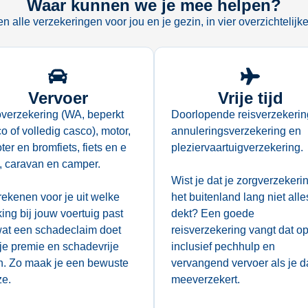
Waar kunnen we je mee helpen?
en alle verzekeringen voor jou en je gezin, in vier overzichtelijk
Vervoer
Vrije tijd
verzekering (WA, beperkt
Doorlopende reisverzekerin
o of volledig casco), motor,
annuleringsverzekering en
ter en bromfiets, fiets en e
pleziervaartuigverzekering.
, caravan en camper.
Wist je dat je zorgverzekerin
ekenen voor je uit welke
het buitenland lang niet alle
ing bij jouw voertuig past
dekt? Een goede
at een schadeclaim doet
reisverzekering vangt dat op
je premie en schadevrije
inclusief pechhulp en
n. Zo maak je een bewuste
vervangend vervoer als je d
ze.
meeverzekert.