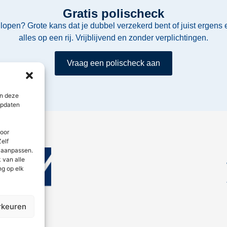
Gratis polischeck
 lopen? Grote kans dat je dubbel verzekerd bent of juist ergens e
alles op een rij. Vrijblijvend en zonder verplichtingen.
Vraag een polischeck aan
en deze
updaten
door
elf
n aanpassen.
 van alle
ng op elk
rkeuren