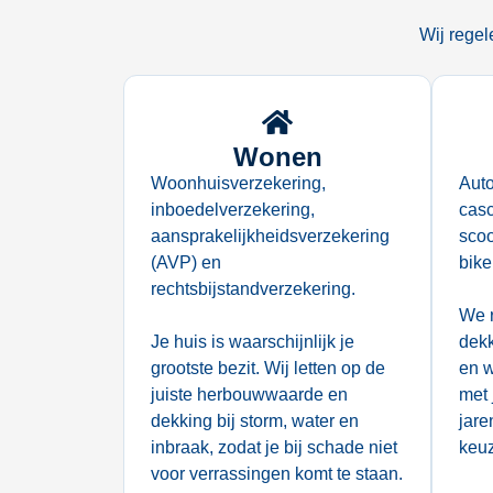
Wij regel
Wonen
Woonhuisverzekering,
Auto
inboedelverzekering,
casc
aansprakelijkheidsverzekering
scoo
(AVP) en
bike
rechtsbijstandverzekering.
We r
Je huis is waarschijnlijk je
dekk
grootste bezit. Wij letten op de
en w
juiste herbouwwaarde en
met 
dekking bij storm, water en
jare
inbraak, zodat je bij schade niet
keu
voor verrassingen komt te staan.